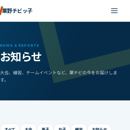
粟野チビッ子
NEWS & REPORTS
お知らせ
大会、練習、チームイベントなど、粟チビの今をお届けしま
す。
すべて
大会
男子
女子
練習
お知らせ